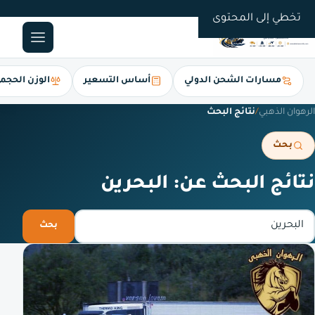
0561247112
تخطي إلى المحتوى
مسارات الشحن الدولي
أساس التسعير
الوزن الحجم
الرهوان الذهبي
/
نتائج البحث
بحث
نتائج البحث عن: البحرين
ابحث في الموقع
بحث