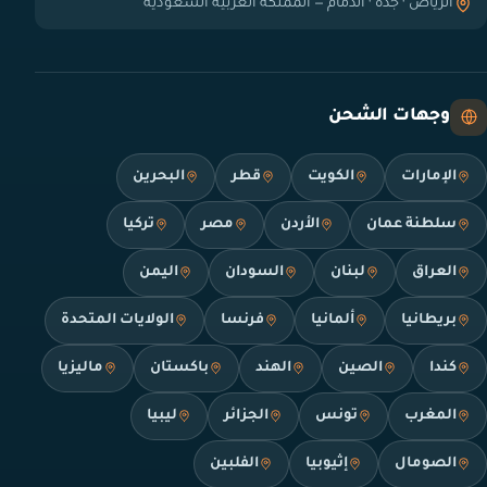
الرياض · جدة · الدمام — المملكة العربية السعودية
وجهات الشحن
الإمارات
الكويت
قطر
البحرين
سلطنة عمان
الأردن
مصر
تركيا
العراق
لبنان
السودان
اليمن
بريطانيا
ألمانيا
فرنسا
الولايات المتحدة
كندا
الصين
الهند
باكستان
ماليزيا
المغرب
تونس
الجزائر
ليبيا
الصومال
إثيوبيا
الفلبين