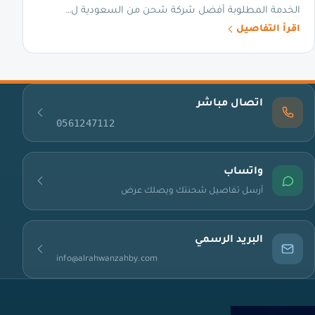
الخدمة المطلوبة أفضل شركة شحن من السعودية ل…
اقرأ التفاصيل
اتصال مباشر
0561247112
واتساب
أرسل تفاصيل شحنتك ويصلك عرض
البريد الرسمي
info@alrahwanzahby.com