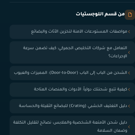
من قسم اللوجستيات
مواصفات المستودعات الآمنة لتخزين الأثاث والبضائع
التعامل مع شركات التخليص الجمركي: كيف تضمن سرعة
الإجراءات؟
الشحن من الباب إلى الباب (Door-to-Door): المميزات والعيوب
كيفية تتبع شحنتك دولياً: الأدوات والمنصات المتاحة
دليل التغليف الخشبي (Crating) للبضائع الثقيلة والحساسة
دليل شحن الأمتعة الشخصية والملابس: نصائح لتقليل التكلفة
وضمان السلامة