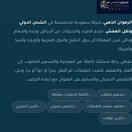
الرهوان الذهبي
شركة سعودية متخصصة في
الشحن الدولي
ونقل العفش
، تخدم الأفراد والشركات من الرياض وجدة والدمام
وباقي مدن المملكة إلى دول الخليج والدول العربية وأوروبا وآسيا
وأمريكا.
نغطي رحلة شحنتك كاملة: من المعاينة والتسعير المكتوب، إلى
الفك والتغليف متعدد الطبقات، ثم النقل بحراً أو جواً أو براً، وحتى
التخليص الجمركي والتسليم على العنوان مع إعادة التركيب.
تسعير مكتوب
قائمة محتويات مرقّمة
تغليف متعدد الطبقات
تخليص جمركي
تأمين اختياري
تخزين مؤقت