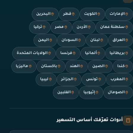
الإمارات
الكويت
قطر
البحرين
سلطنة عمان
الأردن
مصر
تركيا
العراق
لبنان
السودان
اليمن
بريطانيا
ألمانيا
فرنسا
الولايات المتحدة
كندا
الصين
الهند
باكستان
ماليزيا
المغرب
تونس
الجزائر
ليبيا
الصومال
إثيوبيا
الفلبين
أدوات تعرّفك أساس التسعير