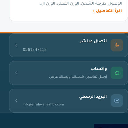
الوصول، طريقة الشحن، الوزن الفعلي، الوزن ال…
اقرأ التفاصيل
اتصال مباشر
0561247112
واتساب
أرسل تفاصيل شحنتك ويصلك عرض
البريد الرسمي
info@alrahwanzahby.com