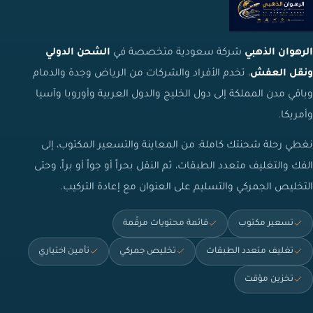
الرهوان الذهبي
شركة سعودية متخصصة في
الشحن الدولي
ونقل العفش
، تخدم الأفراد والشركات من الرياض وجدة والدمام
وباقي مدن المملكة إلى دول الخليج والدول العربية وأوروبا وآسيا
وأمريكا.
نغطي رحلة شحنتك كاملة: من المعاينة والتسعير المكتوب، إلى
الفك والتغليف متعدد الطبقات، ثم النقل بحراً أو جواً أو براً، وحتى
التخليص الجمركي والتسليم على العنوان مع إعادة التركيب.
تسعير مكتوب
قائمة محتويات مرقّمة
تغليف متعدد الطبقات
تخليص جمركي
تأمين اختياري
تخزين مؤقت