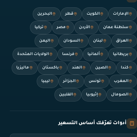
الإمارات
الكويت
قطر
البحرين
سلطنة عمان
الأردن
مصر
تركيا
العراق
لبنان
السودان
اليمن
بريطانيا
ألمانيا
فرنسا
الولايات المتحدة
كندا
الصين
الهند
باكستان
ماليزيا
المغرب
تونس
الجزائر
ليبيا
الصومال
إثيوبيا
الفلبين
أدوات تعرّفك أساس التسعير