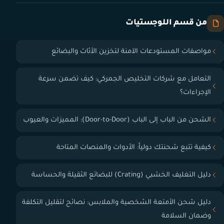
من قسم اللوجستيات
مواصفات المستودعات الآمنة لتخزين الأثاث والبضائع
التعامل مع شركات التخليص الجمركي: كيف تضمن سرعة
الإجراءات؟
الشحن من الباب إلى الباب (Door-to-Door): المميزات والعيوب
كيفية تتبع شحنتك دولياً: الأدوات والمنصات المتاحة
دليل التغليف الخشبي (Crating) للبضائع الثقيلة والحساسة
دليل شحن الأمتعة الشخصية والملابس: نصائح لتقليل التكلفة
وضمان السلامة