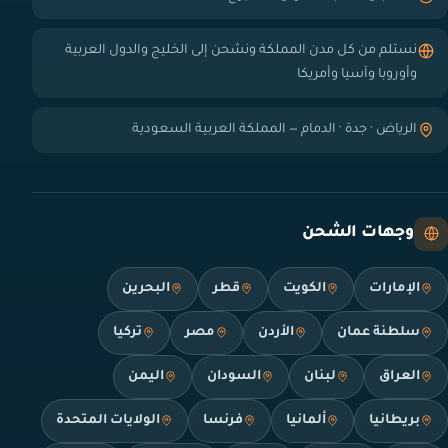
نستلم من كل مدن المملكة ونشحن إلى الخليج والدول العربية
وأوروبا وآسيا وأمريكا
الرياض · جدة · الدمام — المملكة العربية السعودية
وجهات الشحن
الإمارات
الكويت
قطر
البحرين
سلطنة عمان
الأردن
مصر
تركيا
العراق
لبنان
السودان
اليمن
بريطانيا
ألمانيا
فرنسا
الولايات المتحدة