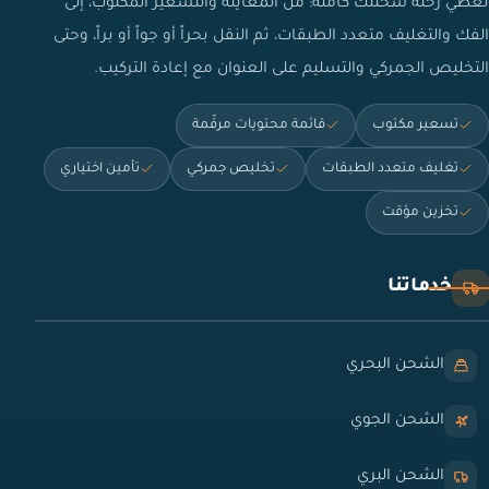
نغطي رحلة شحنتك كاملة: من المعاينة والتسعير المكتوب، إلى
الفك والتغليف متعدد الطبقات، ثم النقل بحراً أو جواً أو براً، وحتى
التخليص الجمركي والتسليم على العنوان مع إعادة التركيب.
تسعير مكتوب
قائمة محتويات مرقّمة
تغليف متعدد الطبقات
تخليص جمركي
تأمين اختياري
تخزين مؤقت
خدماتنا
الشحن البحري
الشحن الجوي
الشحن البري