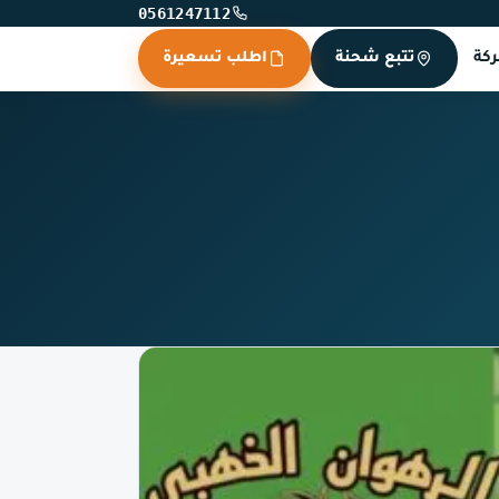
0561247112
كة
تتبع شحنة
اطلب تسعيرة