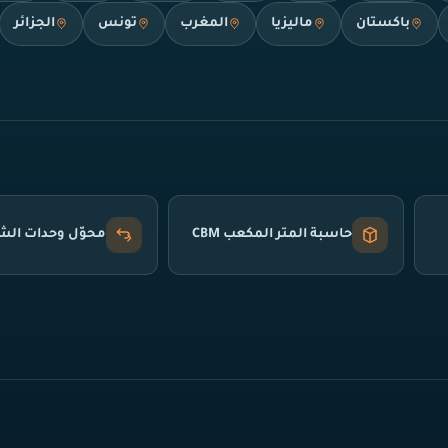
باكستان
ماليزيا
المغرب
تونس
الجزائر
حاسبة المتر المكعب CBM
محوّل وحدات ال