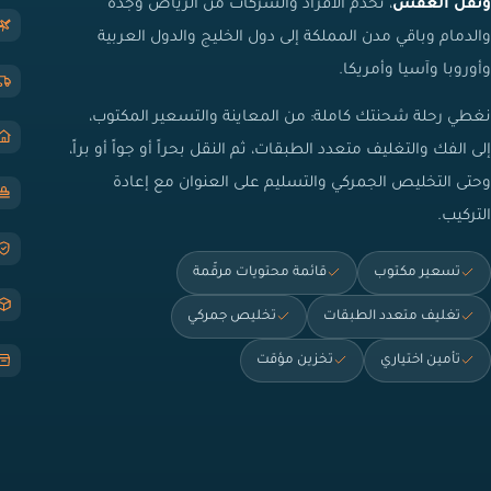
ونقل العفش
، تخدم الأفراد والشركات من الرياض وجدة
والدمام وباقي مدن المملكة إلى دول الخليج والدول العربية
وأوروبا وآسيا وأمريكا.
نغطي رحلة شحنتك كاملة: من المعاينة والتسعير المكتوب،
إلى الفك والتغليف متعدد الطبقات، ثم النقل بحراً أو جواً أو براً،
وحتى التخليص الجمركي والتسليم على العنوان مع إعادة
التركيب.
تسعير مكتوب
قائمة محتويات مرقّمة
تغليف متعدد الطبقات
تخليص جمركي
تأمين اختياري
تخزين مؤقت