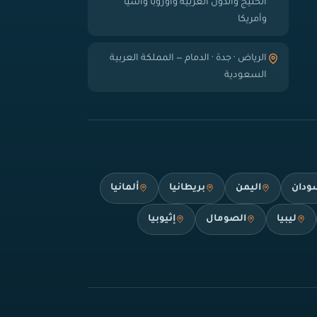
الخليج والدول العربية وأوروبا وآسيا
وأمريكا
الرياض · جدة · الدمام — المملكة العربية
السعودية
ودان
اليمن
بريطانيا
ألمانيا
ليبيا
الصومال
إثيوبيا