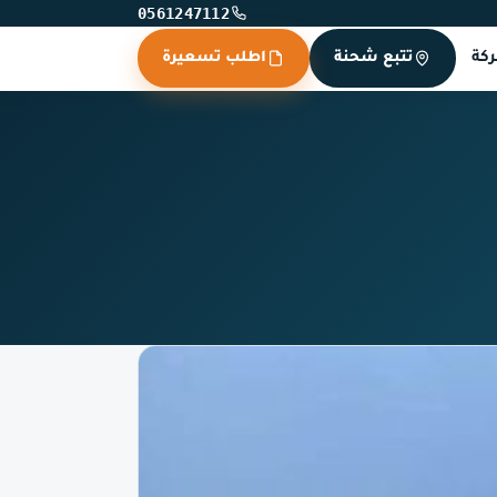
0561247112
كة
تتبع شحنة
اطلب تسعيرة