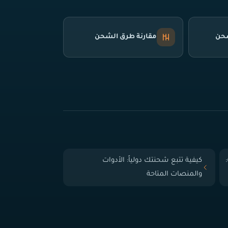
شحن
مقارنة طرق الشحن
 الباب (Door-to-Door):
كيفية تتبع شحنتك دولياً: الأدوات
والمنصات المتاحة