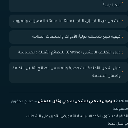
الإجراءات؟
الشحن من الباب إلى الباب (Door-to-Door): المميزات والعيوب
كيفية تتبع شحنتك دولياً: الأدوات والمنصات المتاحة
دليل التغليف الخشبي (Crating) للبضائع الثقيلة والحساسة
دليل شحن الأمتعة الشخصية والملابس: نصائح لتقليل التكلفة
وضمان السلامة
© 2026
الرهوان الذهبي للشحن الدولي ونقل العفش
— جميع الحقوق
محفوظة
اتفاقية مستوى الخدمة
سياسة التعويض
التأمين على الشحنات
تواصل معنا