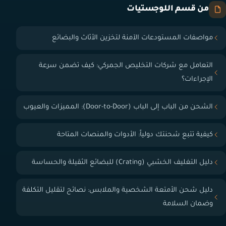
من قسم اللوجستيات
مواصفات المستودعات الآمنة لتخزين الأثاث والبضائع
التعامل مع شركات التخليص الجمركي: كيف تضمن سرعة
الإجراءات؟
الشحن من الباب إلى الباب (Door-to-Door): المميزات والعيوب
كيفية تتبع شحنتك دولياً: الأدوات والمنصات المتاحة
دليل التغليف الخشبي (Crating) للبضائع الثقيلة والحساسة
دليل شحن الأمتعة الشخصية والملابس: نصائح لتقليل التكلفة
وضمان السلامة