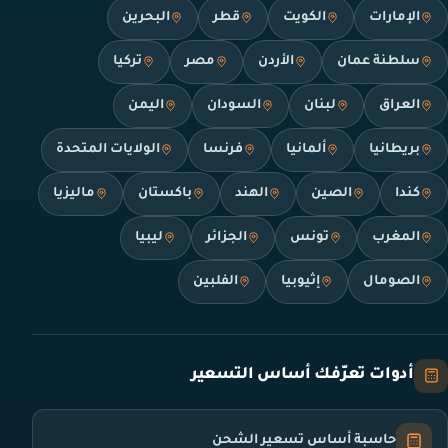
الإمارات
الكويت
قطر
البحرين
سلطنة عمان
الأردن
مصر
تركيا
العراق
لبنان
السودان
اليمن
بريطانيا
ألمانيا
فرنسا
الولايات المتحدة
كندا
الصين
الهند
باكستان
ماليزيا
المغرب
تونس
الجزائر
ليبيا
الصومال
إثيوبيا
الفلبين
أدوات تعرّفك أساس التسعير
حاسبة أساس تسعير الشحن