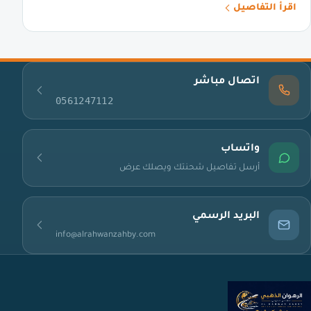
اقرأ التفاصيل
اتصال مباشر
0561247112
واتساب
أرسل تفاصيل شحنتك ويصلك عرض
البريد الرسمي
info@alrahwanzahby.com