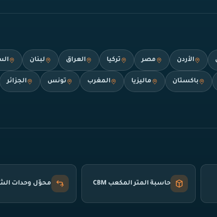
الأردن
مصر
تركيا
العراق
لبنان
الس
باكستان
ماليزيا
المغرب
تونس
الجزائر
حاسبة المتر المكعب CBM
محوّل وحدات ال