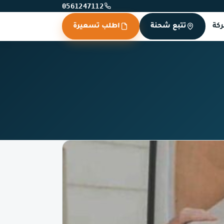
0561247112
كة
تتبع شحنة
اطلب تسعيرة