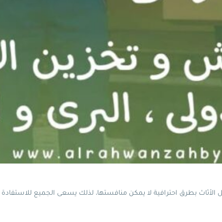
الأثاث بطرق احترافية لا يمكن منافستها، لذلك يسعى الجميع للاستفادة 