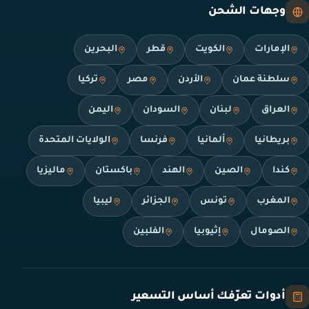
وجهات الشحن
الإمارات
الكويت
قطر
البحرين
سلطنة عمان
الأردن
مصر
تركيا
العراق
لبنان
السودان
اليمن
بريطانيا
ألمانيا
فرنسا
الولايات المتحدة
كندا
الصين
الهند
باكستان
ماليزيا
المغرب
تونس
الجزائر
ليبيا
الصومال
إثيوبيا
الفلبين
أدوات تعرّفك أساس التسعير