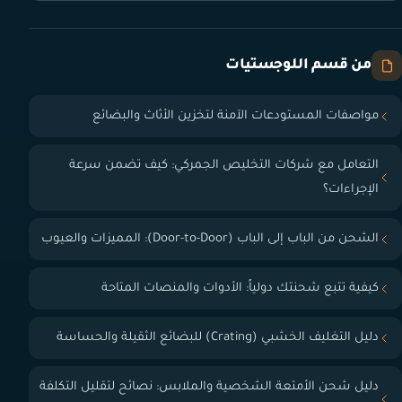
من قسم اللوجستيات
مواصفات المستودعات الآمنة لتخزين الأثاث والبضائع
التعامل مع شركات التخليص الجمركي: كيف تضمن سرعة
الإجراءات؟
الشحن من الباب إلى الباب (Door-to-Door): المميزات والعيوب
كيفية تتبع شحنتك دولياً: الأدوات والمنصات المتاحة
دليل التغليف الخشبي (Crating) للبضائع الثقيلة والحساسة
دليل شحن الأمتعة الشخصية والملابس: نصائح لتقليل التكلفة