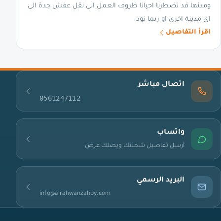
ومدنها قد تضطرنا احيانا ظروف العمل الى نقل عفش جدة الى
اى مدينة اخرى او ربما نود
اقرأ التفاصيل
اتصال مباشر
0561247112
واتساب
أرسل تفاصيل شحنتك ويصلك عرض
البريد الرسمي
info@alrahwanzahby.com