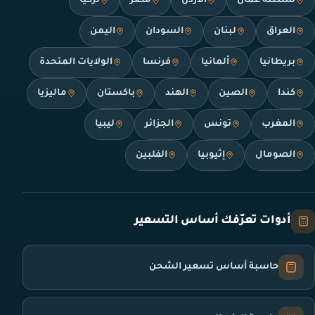
سلطنة عمان
الأردن
مصر
تركيا
العراق
لبنان
السودان
اليمن
بريطانيا
ألمانيا
فرنسا
الولايات المتحدة
كندا
الصين
الهند
باكستان
ماليزيا
المغرب
تونس
الجزائر
ليبيا
الصومال
إثيوبيا
الفلبين
أدوات تعرّفك أساس التسعير
حاسبة أساس تسعير الشحن