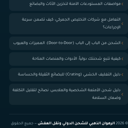
مواصفات المستودعات الآمنة لتخزين الأثاث والبضائع
التعامل مع شركات التخليص الجمركي: كيف تضمن سرعة
الإجراءات؟
الشحن من الباب إلى الباب (Door-to-Door): المميزات والعيوب
كيفية تتبع شحنتك دولياً: الأدوات والمنصات المتاحة
دليل التغليف الخشبي (Crating) للبضائع الثقيلة والحساسة
دليل شحن الأمتعة الشخصية والملابس: نصائح لتقليل التكلفة
وضمان السلامة
© 2026
الرهوان الذهبي للشحن الدولي ونقل العفش
— جميع الحقوق