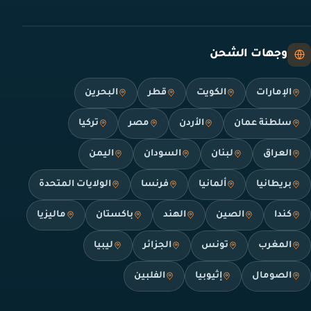
وجهات الشحن
الإمارات
الكويت
قطر
البحرين
سلطنة عمان
الأردن
مصر
تركيا
العراق
لبنان
السودان
اليمن
بريطانيا
ألمانيا
فرنسا
الولايات المتحدة
كندا
الصين
الهند
باكستان
ماليزيا
المغرب
تونس
الجزائر
ليبيا
الصومال
إثيوبيا
الفلبين