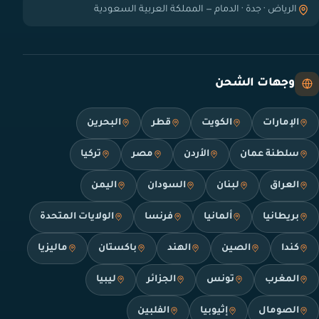
الرياض · جدة · الدمام — المملكة العربية السعودية
وجهات الشحن
الإمارات
الكويت
قطر
البحرين
سلطنة عمان
الأردن
مصر
تركيا
العراق
لبنان
السودان
اليمن
بريطانيا
ألمانيا
فرنسا
الولايات المتحدة
كندا
الصين
الهند
باكستان
ماليزيا
المغرب
تونس
الجزائر
ليبيا
الصومال
إثيوبيا
الفلبين