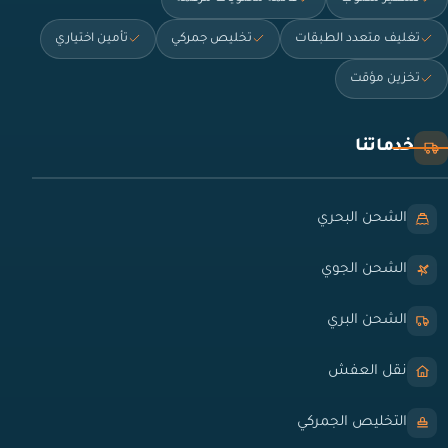
تغليف متعدد الطبقات
تخليص جمركي
تأمين اختياري
تخزين مؤقت
خدماتنا
الشحن البحري
الشحن الجوي
الشحن البري
نقل العفش
التخليص الجمركي