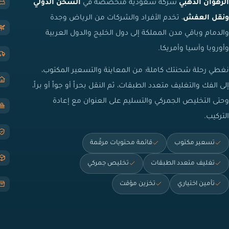
الرهوان الذهبي
شركة سعودية متخصصة في
الشحن الدولي
ونقل العفش
، تخدم الأفراد والشركات من الرياض وجدة
والدمام وباقي مدن المملكة إلى دول الخليج والدول العربية
وأوروبا وآسيا وأمريكا.
نغطي رحلة شحنتك كاملة: من المعاينة والتسعير المكتوب،
إلى الفك والتغليف متعدد الطبقات، ثم النقل بحراً أو جواً أو براً،
وحتى التخليص الجمركي والتسليم على العنوان مع إعادة
التركيب.
تسعير مكتوب
قائمة محتويات مرقّمة
تغليف متعدد الطبقات
تخليص جمركي
تأمين اختياري
تخزين مؤقت