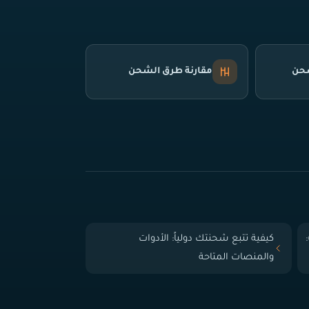
شحن
مقارنة طرق الشحن
 الباب (Door-to-Door):
كيفية تتبع شحنتك دولياً: الأدوات
والمنصات المتاحة