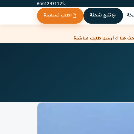
0561247112
كة
تتبع شحنة
اطلب تسعيرة
حث هنا
أو
أرسل طلبك مباشرة
.