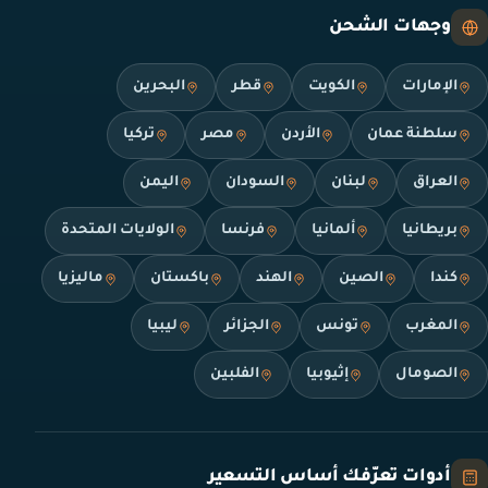
وجهات الشحن
الإمارات
الكويت
قطر
البحرين
سلطنة عمان
الأردن
مصر
تركيا
العراق
لبنان
السودان
اليمن
بريطانيا
ألمانيا
فرنسا
الولايات المتحدة
كندا
الصين
الهند
باكستان
ماليزيا
المغرب
تونس
الجزائر
ليبيا
الصومال
إثيوبيا
الفلبين
أدوات تعرّفك أساس التسعير