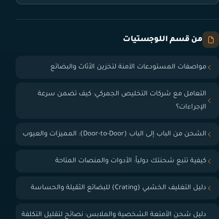
من قسم اللوجستيات
مواصفات المستودعات الآمنة لتخزين الأثاث والبضائع
التعامل مع شركات التخليص الجمركي: كيف تضمن سرعة
الإجراءات؟
الشحن من الباب إلى الباب (Door-to-Door): المميزات والعيوب
كيفية تتبع شحنتك دولياً: الأدوات والمنصات المتاحة
دليل التغليف الخشبي (Crating) للبضائع الثقيلة والحساسة
دليل شحن الأمتعة الشخصية والملابس: نصائح لتقليل التكلفة