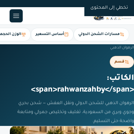
0561247112
تخطي إلى المحتوى
مسارات الشحن الدولي
أساس التسعير
الوزن الحجم
الرهوان الذهبي
قسم
الكاتب:
<span>rahwanzahby</span>
الرهوان الذهبي للشحن الدولي ونقل العفش — شحن بحري
وجوي وبري من السعودية، تغليف وتخليص جمركي ومتابعة
واضحة حتى التسليم.