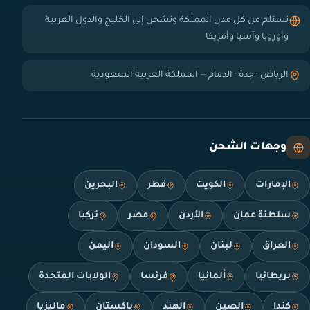
نستلم من كل مدن المملكة ونشحن إلى الخليج والدول العربية
وأوروبا وآسيا وأمريكا
الرياض · جدة · الدمام — المملكة العربية السعودية
وجهات الشحن
الإمارات
الكويت
قطر
البحرين
سلطنة عمان
الأردن
مصر
تركيا
العراق
لبنان
السودان
اليمن
بريطانيا
ألمانيا
فرنسا
الولايات المتحدة
كندا
الصين
الهند
باكستان
ماليزيا