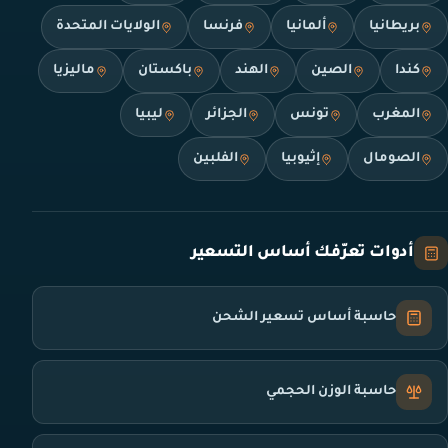
بريطانيا
ألمانيا
فرنسا
الولايات المتحدة
كندا
الصين
الهند
باكستان
ماليزيا
المغرب
تونس
الجزائر
ليبيا
الصومال
إثيوبيا
الفلبين
أدوات تعرّفك أساس التسعير
حاسبة أساس تسعير الشحن
حاسبة الوزن الحجمي