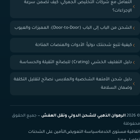
التعامل مع شركات التخليص الجمركي: كيف تضمن سرعة
الإجراءات؟
الشحن من الباب إلى الباب (Door-to-Door): المميزات والعيوب
كيفية تتبع شحنتك دولياً: الأدوات والمنصات المتاحة
دليل التغليف الخشبي (Crating) للبضائع الثقيلة والحساسة
دليل شحن الأمتعة الشخصية والملابس: نصائح لتقليل التكلفة
وضمان السلامة
© 2026
الرهوان الذهبي للشحن الدولي ونقل العفش
— جميع الحقوق
محفوظة
اتفاقية مستوى الخدمة
سياسة التعويض
التأمين على الشحنات