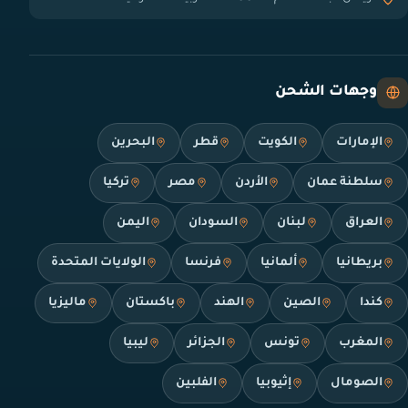
وجهات الشحن
الإمارات
الكويت
قطر
البحرين
سلطنة عمان
الأردن
مصر
تركيا
العراق
لبنان
السودان
اليمن
بريطانيا
ألمانيا
فرنسا
الولايات المتحدة
كندا
الصين
الهند
باكستان
ماليزيا
المغرب
تونس
الجزائر
ليبيا
الصومال
إثيوبيا
الفلبين