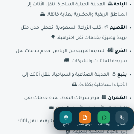
الباحة
🌄: المدينة الجبلية الساحرة. ننقل الأثاث إلى
المناطق الريفية والحضرية بعناية فائقة. 🏔️
القصيم
🌱: قلب الزراعة السعودية. نغطي مدن مثل
بريدة وعنيزة بخدمات نقل احترافية. 🌳
الخرج
🏙️: المدينة القريبة من الرياض. نقدم خدمات نقل
سريعة للعائلات والشركات. 🚚
ينبع
⚓: المدينة الصناعية والسياحية. ننقل أثاثك إلى
الأحياء الساحلية بكفاءة. 🌅
الظهران
🏢: مركز شركات النفط. نقدم خدمات نقل
للشركات والأفراد في الأحياء الراقية. 💼
حفر الباطن
🏜️: المدينة الشمالية الشرقية. ننقل أثاثك
اتصال
واتساب
عرض سعر
تتبع
إلى الأحياء السكنية بسرعة. 🏠