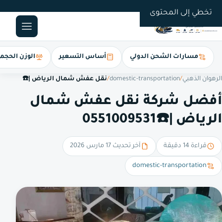
0551009531
تخطي إلى المحتوى
مسارات الشحن الدولي
أساس التسعير
الوزن الحجم
الرهوان الذهبي
/
domestic-transportation
/
نقل عفش شمال الرياض |☎️
أفضل شركة نقل عفش شمال
الرياض |☎️0551009531
قراءة 14 دقيقة
آخر تحديث 17 مارس 2026
domestic-transportation