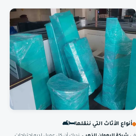
أنواع الأثاث التي ننقلها
🛏️🛋️
في
شركة الرهوان الذهبي
، ندرك أن كل عميل لديه احتياجات