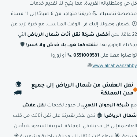
كل حي ومتطلباته الفريدة، مما يتيح لنا تقديم خدمات
مخصصة تناسبك. 💪 فريقنا متواجد من 6 صباحًا إلى 11 مساءً
🕖 لضمان وصولنا إليك في الوقت المناسب. مع خبرة تزيد عن
22 عامًا، نحن
أفضل شركة نقل أثاث شمال الرياض
التي
يمكنك الوثوق بها.
ننقله كما هو… بلا خدش ولا كسر
! 🛡️
تواصلوا معنا على
0551009531
📞 أو زوروا
🌐.
www.alrahwanzahby
نقل العفش من شمال الرياض إلى جميع
🌍
مدن المملكة
🚛:
مع
شركة الرهوان الذهبي
، لا حدود لخدمات
نقل عفش
شمال الرياض
! 🏠 نحن نفخر بقدرتنا على نقل أثاثك من قلب
العاصمة إلى كل مدينة في المملكة العربية السعودية بأمان
وسرعة. 🌟 سواء كنت تنتقل إلى مدينة ساحلية مشمسة ☀️