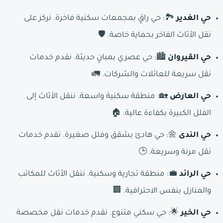
حي الغدير
🏞️: حي راقٍ بمجمعات سكنية فاخرة. نركز على
نقل الأثاث الفاخر بحماية خاصة. 🛡️
حي القيروان
🏙️: حي عصري بمبانٍ حديثة. نقدم خدمات
نقل سريعة للعائلات والشركات. 🚛
حي العارض
🏡: منطقة سكنية واسعة. ننقل الأثاث إلى
الفلل الكبيرة بكفاءة عالية. 🏠
حي الندى
🌼: حي هادئ بشقق وفلل صغيرة. نقدم خدمات
نقل مرنة وسريعة. 🕒
حي الرائد
💼: منطقة تجارية وسكنية. ننقل الأثاث للمكاتب
والمنازل بنفس الاحترافية. 🏢
حي الخير
🌟: حي سكني متنوع. نقدم خدمات نقل مخصصة