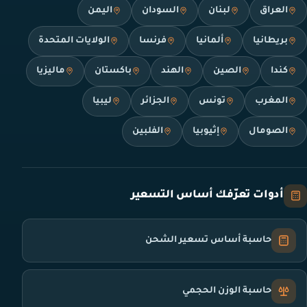
العراق
لبنان
السودان
اليمن
بريطانيا
ألمانيا
فرنسا
الولايات المتحدة
كندا
الصين
الهند
باكستان
ماليزيا
المغرب
تونس
الجزائر
ليبيا
الصومال
إثيوبيا
الفلبين
أدوات تعرّفك أساس التسعير
حاسبة أساس تسعير الشحن
حاسبة الوزن الحجمي