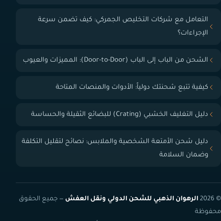
التعامل مع شركات التخليص الجمركي: كيف تضمن سرعة
الإجراءات؟
الشحن من الباب إلى الباب (Door-to-Door): المميزات والعيوب
كيفية تتبع شحنتك دولياً: الأدوات والمنصات المتاحة
دليل التغليف الخشبي (Crating) للبضائع الثقيلة والحساسة
دليل شحن الأمتعة الشخصية والملابس: نصائح لتقليل التكلفة
وضمان السلامة
© 2026
الرهوان الذهبي للشحن الدولي ونقل العفش
— جميع الحقوق
محفوظة