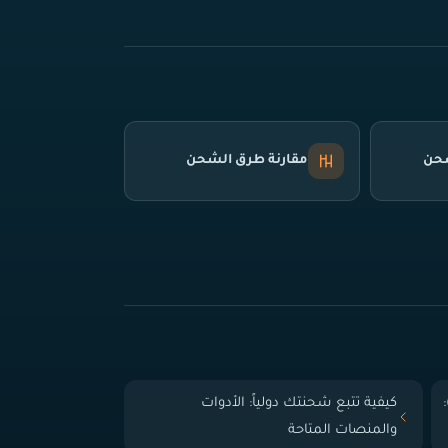
شحن
مقارنة طرق الشحن
 الباب (Door-to-Door):
كيفية تتبع شحنتك دولياً: الأدوات
والمنصات المتاحة