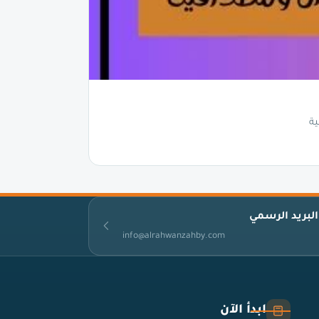
ية
البريد الرسمي
info@alrahwanzahby.com
ابدأ الآن