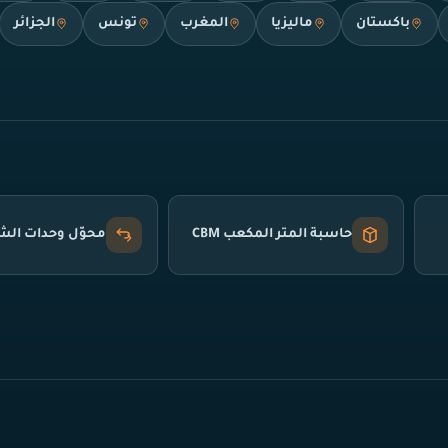
باكستان
ماليزيا
المغرب
تونس
الجزائر
حاسبة المتر المكعب CBM
محوّل وحدات ال