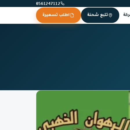
0561247112
كة
تتبع شحنة
اطلب تسعيرة