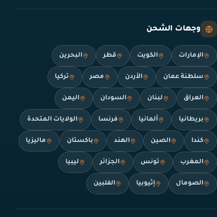
وجهات الشحن
الإمارات
الكويت
قطر
البحرين
سلطنة عمان
الأردن
مصر
تركيا
العراق
لبنان
السودان
اليمن
بريطانيا
ألمانيا
فرنسا
الولايات المتحدة
كندا
الصين
الهند
باكستان
ماليزيا
المغرب
تونس
الجزائر
ليبيا
الصومال
إثيوبيا
الفلبين