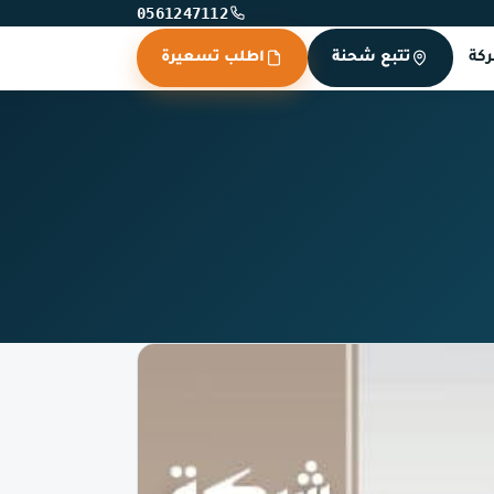
0561247112
كة
تتبع شحنة
اطلب تسعيرة