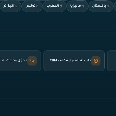
باكستان
ماليزيا
المغرب
تونس
الجزائر
حاسبة المتر المكعب CBM
محوّل وحدات ال