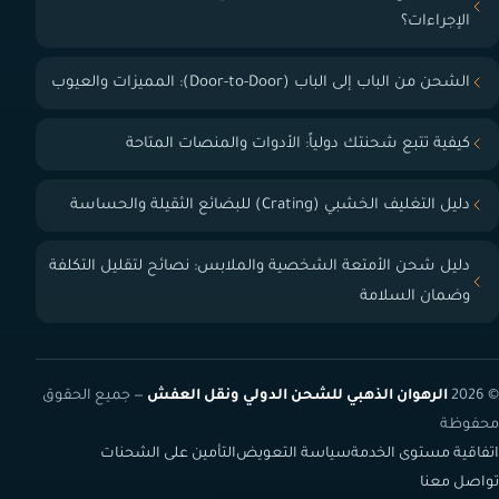
الإجراءات؟
الشحن من الباب إلى الباب (Door-to-Door): المميزات والعيوب
كيفية تتبع شحنتك دولياً: الأدوات والمنصات المتاحة
دليل التغليف الخشبي (Crating) للبضائع الثقيلة والحساسة
دليل شحن الأمتعة الشخصية والملابس: نصائح لتقليل التكلفة
وضمان السلامة
© 2026
الرهوان الذهبي للشحن الدولي ونقل العفش
— جميع الحقوق
محفوظة
اتفاقية مستوى الخدمة
سياسة التعويض
التأمين على الشحنات
تواصل معنا