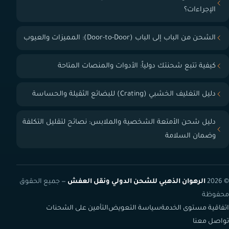
الإجراءات؟
الشحن من الباب إلى الباب (Door-to-Door): المميزات والعيوب
كيفية تتبع شحنتك دولياً: الأدوات والمنصات المتاحة
دليل التغليف الخشبي (Crating) للبضائع الثقيلة والحساسة
دليل شحن الأمتعة الشخصية والملابس: نصائح لتقليل التكلفة
وضمان السلامة
© 2026
الرهوان الذهبي للشحن الدولي ونقل العفش
— جميع الحقوق
محفوظة
اتفاقية مستوى الخدمة
سياسة التعويض
التأمين على الشحنات
تواصل معنا