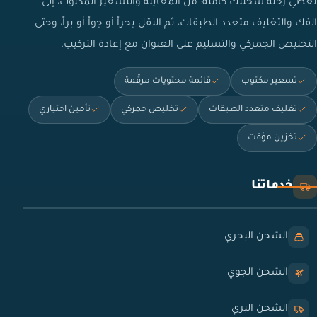
نغطي رحلة شحنتك كاملة: من المعاينة والتسعير المكتوب، إلى
الفك والتغليف متعدد الطبقات، ثم النقل بحراً أو جواً أو براً، وحتى
التخليص الجمركي والتسليم على العنوان مع إعادة التركيب.
تسعير مكتوب
قائمة محتويات مرقّمة
تغليف متعدد الطبقات
تخليص جمركي
تأمين اختياري
تخزين مؤقت
خدماتنا
الشحن البحري
الشحن الجوي
الشحن البري