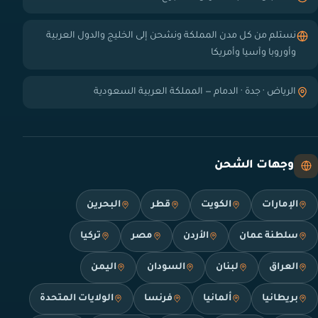
نستلم من كل مدن المملكة ونشحن إلى الخليج والدول العربية
وأوروبا وآسيا وأمريكا
الرياض · جدة · الدمام — المملكة العربية السعودية
وجهات الشحن
الإمارات
الكويت
قطر
البحرين
سلطنة عمان
الأردن
مصر
تركيا
العراق
لبنان
السودان
اليمن
بريطانيا
ألمانيا
فرنسا
الولايات المتحدة