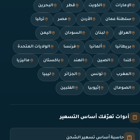
الإمارات
الكويت
قطر
البحرين
سلطنة عمان
الأردن
مصر
تركيا
العراق
لبنان
السودان
اليمن
بريطانيا
ألمانيا
فرنسا
الولايات المتحدة
كندا
الصين
الهند
باكستان
ماليزيا
المغرب
تونس
الجزائر
ليبيا
الصومال
إثيوبيا
الفلبين
أدوات تعرّفك أساس التسعير
حاسبة أساس تسعير الشحن