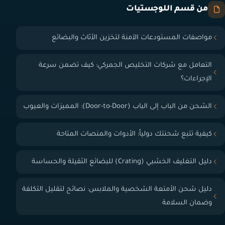
من قسم اللوجستيات
مواصفات المستودعات الآمنة لتخزين الأثاث والبضائع
التعامل مع شركات التخليص الجمركي: كيف تضمن سرعة
الإجراءات؟
الشحن من الباب إلى الباب (Door-to-Door): المميزات والعيوب
كيفية تتبع شحنتك دولياً: الأدوات والمنصات المتاحة
دليل التغليف الخشبي (Crating) للبضائع الثقيلة والحساسة
دليل شحن الأمتعة الشخصية والملابس: نصائح لتقليل التكلفة
وضمان السلامة