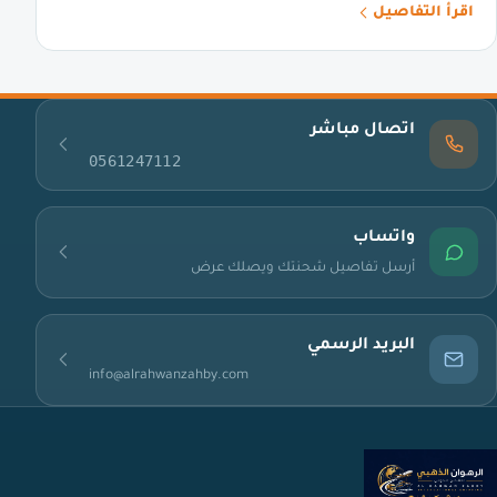
اقرأ التفاصيل
اتصال مباشر
0561247112
واتساب
أرسل تفاصيل شحنتك ويصلك عرض
البريد الرسمي
info@alrahwanzahby.com