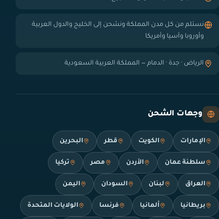
نستلم من كل مدن المملكة ونشحن إلى الخليج والدول العربية
وأوروبا وآسيا وأمريكا
الرياض · جدة · الدمام — المملكة العربية السعودية
وجهات الشحن
الإمارات
الكويت
قطر
البحرين
سلطنة عمان
الأردن
مصر
تركيا
العراق
لبنان
السودان
اليمن
بريطانيا
ألمانيا
فرنسا
الولايات المتحدة