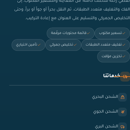
نغطي رحلة شحنتك كاملة: من المعاينة والتسعير المكتوب، إلى
الفك والتغليف متعدد الطبقات، ثم النقل بحراً أو جواً أو براً، وحتى
التخليص الجمركي والتسليم على العنوان مع إعادة التركيب.
تسعير مكتوب
قائمة محتويات مرقّمة
تغليف متعدد الطبقات
تخليص جمركي
تأمين اختياري
تخزين مؤقت
خدماتنا
الشحن البحري
الشحن الجوي
الشحن البري