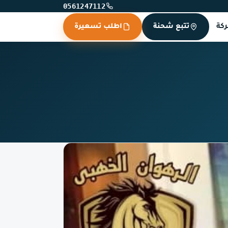
0561247112
كة
تتبع شحنة
اطلب تسعيرة