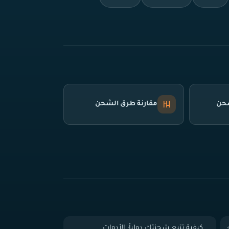
شحن
مقارنة طرق الشحن
 الباب (Door-to-Door):
كيفية تتبع شحنتك دولياً: الأدوات