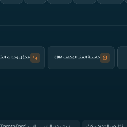
حاسبة المتر المكعب CBM
محوّل وحدات ال
التخليص الجمركي: كيف
الشحن من الباب إلى