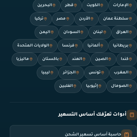
الإمارات
الكويت
قطر
البحرين
سلطنة عمان
الأردن
مصر
تركيا
العراق
لبنان
السودان
اليمن
بريطانيا
ألمانيا
فرنسا
الولايات المتحدة
كندا
الصين
الهند
باكستان
ماليزيا
المغرب
تونس
الجزائر
ليبيا
الصومال
إثيوبيا
الفلبين
أدوات تعرّفك أساس التسعير
حاسبة أساس تسعير الشحن