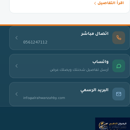
اقرأ التفاصيل
اتصال مباشر
0561247112
واتساب
أرسل تفاصيل شحنتك ويصلك عرض
البريد الرسمي
info@alrahwanzahby.com