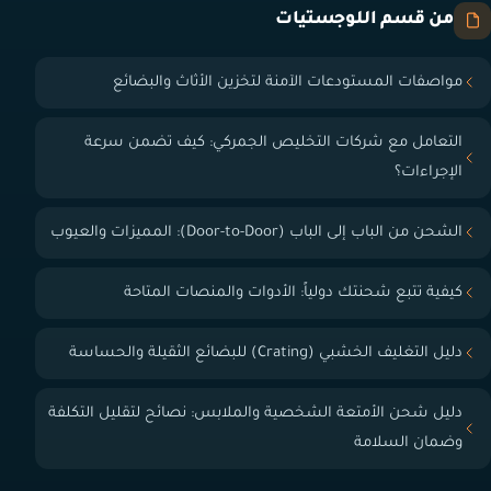
من قسم اللوجستيات
مواصفات المستودعات الآمنة لتخزين الأثاث والبضائع
التعامل مع شركات التخليص الجمركي: كيف تضمن سرعة
الإجراءات؟
الشحن من الباب إلى الباب (Door-to-Door): المميزات والعيوب
كيفية تتبع شحنتك دولياً: الأدوات والمنصات المتاحة
دليل التغليف الخشبي (Crating) للبضائع الثقيلة والحساسة
دليل شحن الأمتعة الشخصية والملابس: نصائح لتقليل التكلفة
وضمان السلامة