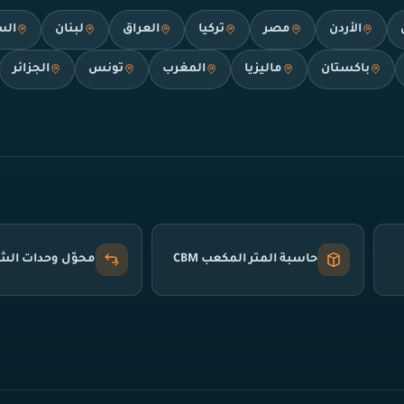
الأردن
مصر
تركيا
العراق
لبنان
الس
باكستان
ماليزيا
المغرب
تونس
الجزائر
حاسبة المتر المكعب CBM
محوّل وحدات ال