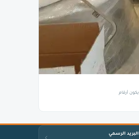
كون أرقام
البريد الرسمي