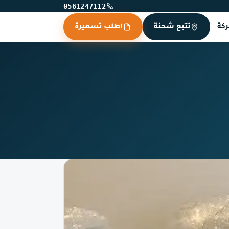
0561247112
كة
تتبع شحنة
اطلب تسعيرة