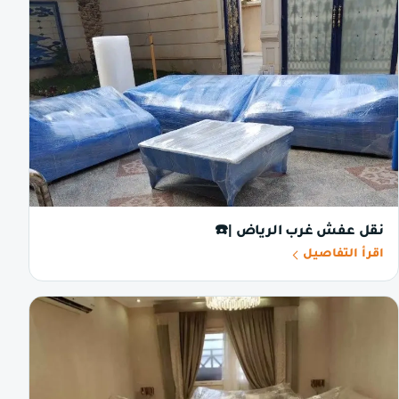
نقل عفش غرب الرياض |☎️
اقرأ التفاصيل