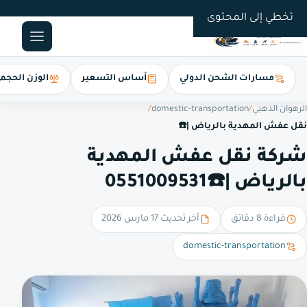
0551009531
تخطي إلى المحتوى
مسارات الشحن الدولي
أساس التسعير
الوزن الحجم
الرهوان الذهبي
/
domestic-transportation
/
نقل عفش المهدية بالرياض |☎️
شركة نقل عفش المهدية
بالرياض |☎️0551009531
قراءة 8 دقائق
آخر تحديث 17 مارس 2026
domestic-transportation