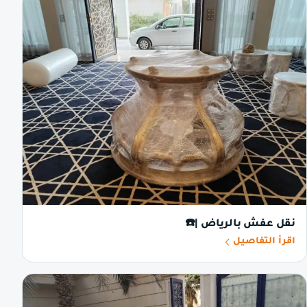
نقل عفش بالرياض |☎️
اقرأ التفاصيل