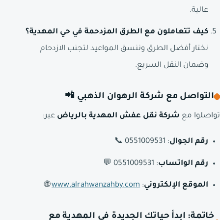
عالية.
كيف تتعاملون مع الطرق المزدحمة في حي المهدية؟
نختار أفضل الطرق وننسق المواعيد لتجنب الازدحام
وضمان النقل السريع.
التواصل مع شركة الرهوان الذهبي 📲
تواصلوا مع
شركة نقل عفش المهدية بالرياض
عبر:
رقم الجوال
: 0551009531 📞
رقم الواتساب
: 0551009531 💬
الموقع الإلكتروني
:
www.alrahwanzahby.com
🌐
خاتمة: ابدأ حياتك الجديدة في المهدية مع