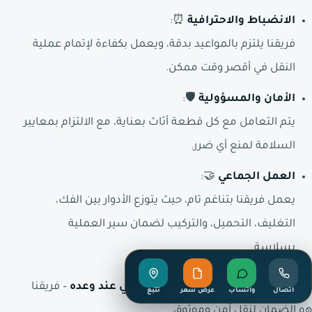
الانضباط والاحترافية
⏰:
فريقنا يلتزم بالمواعيد بدقة، ويعمل بكفاءة لإتمام عملية
النقل في أقصر وقت ممكن.
الأمان والمسؤولية
🛡️:
يتم التعامل مع كل قطعة أثاث بعناية، مع الالتزام بمعايير
السلامة لمنع أي ضرر.
العمل الجماعي
🤝:
يعمل فريقنا بتناغم تام، حيث يتوزع الأدوار بين الفك،
التغليف، التحميل، والتركيب لضمان سير العملية
بسلاسة.
نقل أسرع من توقعك—الرهوان الذهبي عند وعده
– فريقنا
اتصال
واتساب
عرض سعر
تتبع
هو الضمان لنقل آمن وموثوق.