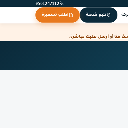
0561247112
كة
تتبع شحنة
اطلب تسعيرة
حث هنا
أو
أرسل طلبك مباشرة
.