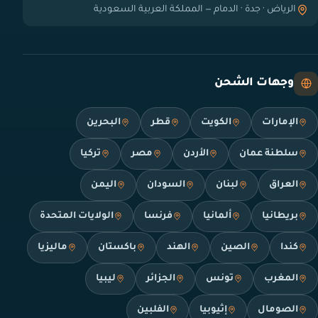
الرياض · جدة · الدمام — المملكة العربية السعودية
وجهات الشحن
الإمارات
الكويت
قطر
البحرين
سلطنة عمان
الأردن
مصر
تركيا
العراق
لبنان
السودان
اليمن
بريطانيا
ألمانيا
فرنسا
الولايات المتحدة
كندا
الصين
الهند
باكستان
ماليزيا
المغرب
تونس
الجزائر
ليبيا
الصومال
إثيوبيا
الفلبين