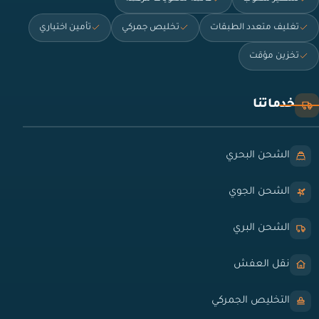
تغليف متعدد الطبقات
تخليص جمركي
تأمين اختياري
تخزين مؤقت
خدماتنا
الشحن البحري
الشحن الجوي
الشحن البري
نقل العفش
التخليص الجمركي