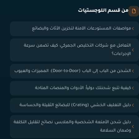
من قسم اللوجستيات
مواصفات المستودعات الآمنة لتخزين الأثاث والبضائع
التعامل مع شركات التخليص الجمركي: كيف تضمن سرعة
الإجراءات؟
الشحن من الباب إلى الباب (Door-to-Door): المميزات والعيوب
كيفية تتبع شحنتك دولياً: الأدوات والمنصات المتاحة
دليل التغليف الخشبي (Crating) للبضائع الثقيلة والحساسة
دليل شحن الأمتعة الشخصية والملابس: نصائح لتقليل التكلفة
وضمان السلامة