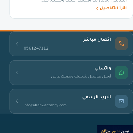
السالمي، ونختار لك الأنسب حسب وجهتك. تت…
اقرأ التفاصيل
اتصال مباشر
0561247112
واتساب
أرسل تفاصيل شحنتك ويصلك عرض
البريد الرسمي
info@alrahwanzahby.com