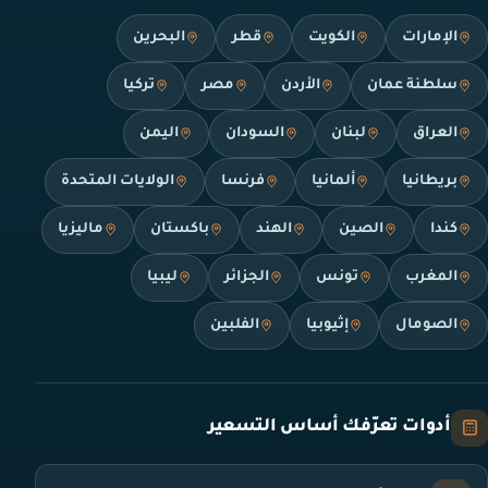
الإمارات
الكويت
قطر
البحرين
سلطنة عمان
الأردن
مصر
تركيا
العراق
لبنان
السودان
اليمن
بريطانيا
ألمانيا
فرنسا
الولايات المتحدة
كندا
الصين
الهند
باكستان
ماليزيا
المغرب
تونس
الجزائر
ليبيا
الصومال
إثيوبيا
الفلبين
أدوات تعرّفك أساس التسعير