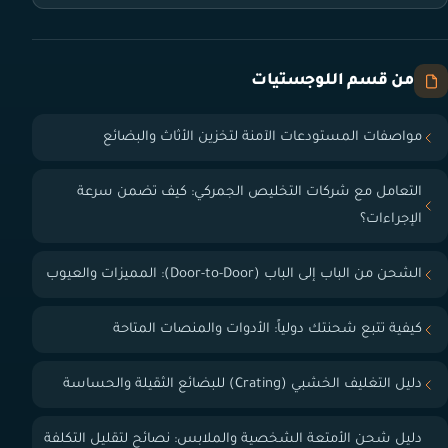
من قسم اللوجستيات
مواصفات المستودعات الآمنة لتخزين الأثاث والبضائع
التعامل مع شركات التخليص الجمركي: كيف تضمن سرعة
الإجراءات؟
الشحن من الباب إلى الباب (Door-to-Door): المميزات والعيوب
كيفية تتبع شحنتك دولياً: الأدوات والمنصات المتاحة
دليل التغليف الخشبي (Crating) للبضائع الثقيلة والحساسة
دليل شحن الأمتعة الشخصية والملابس: نصائح لتقليل التكلفة