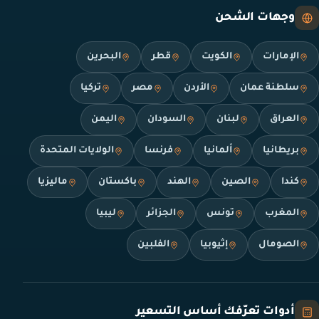
وجهات الشحن
الإمارات
الكويت
قطر
البحرين
سلطنة عمان
الأردن
مصر
تركيا
العراق
لبنان
السودان
اليمن
بريطانيا
ألمانيا
فرنسا
الولايات المتحدة
كندا
الصين
الهند
باكستان
ماليزيا
المغرب
تونس
الجزائر
ليبيا
الصومال
إثيوبيا
الفلبين
أدوات تعرّفك أساس التسعير