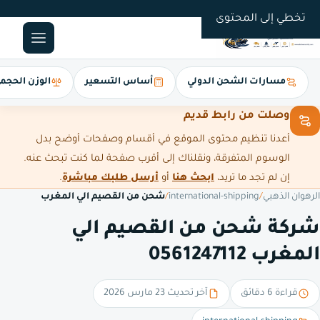
0561247112
تخطي إلى المحتوى
مسارات الشحن الدولي
أساس التسعير
الوزن الحجم
وصلت من رابط قديم
أعدنا تنظيم محتوى الموقع في أقسام وصفحات أوضح بدل
الوسوم المتفرقة، ونقلناك إلى أقرب صفحة لما كنت تبحث عنه.
إن لم تجد ما تريد،
ابحث هنا
أو
أرسل طلبك مباشرة
.
الرهوان الذهبي
/
international-shipping
/
شحن من القصيم الي المغرب
شركة شحن من القصيم الي
المغرب 0561247112
قراءة 6 دقائق
آخر تحديث 23 مارس 2026