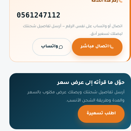
رقم هذه الخدمة
0561247112
اتصال أو واتساب على نفس الرقم — أرسل تفاصيل شحنتك
ليصلك تسعير أدق.
اتصال مباشر
واتساب
حوّل ما قرأته إلى عرض سعر
أرسل تفاصيل شحنتك ويصلك عرض مكتوب بالسعر
والمدة وطريقة الشحن الأنسب.
اطلب تسعيرة