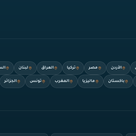
الأردن
مصر
تركيا
العراق
لبنان
الس
باكستان
ماليزيا
المغرب
تونس
الجزائر