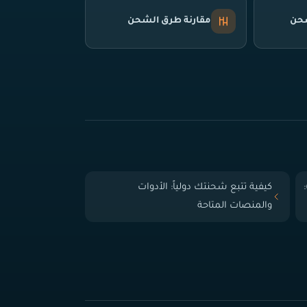
شحن
مقارنة طرق الشحن
 الباب (Door-to-Door):
كيفية تتبع شحنتك دولياً: الأدوات
والمنصات المتاحة