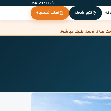
0561247112
كة
تتبع شحنة
اطلب تسعيرة
حث هنا
أو
أرسل طلبك مباشرة
.