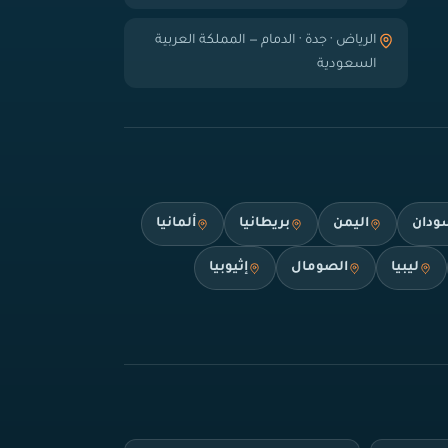
الرياض · جدة · الدمام — المملكة العربية
السعودية
ودان
اليمن
بريطانيا
ألمانيا
ليبيا
الصومال
إثيوبيا