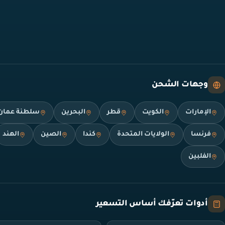
وجهات الشحن
الإمارات
الكويت
قطر
البحرين
سلطنة عمان
فرنسا
الولايات المتحدة
كندا
الصين
الهند
الفلبين
أدوات تعرّفك أساس التسعير