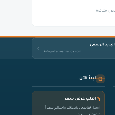
حري متوفرة
البريد الرسمي
info@alrahwanzahby.com
ابدأ الآن
اطلب عرض سعر
أرسل تفاصيل شحنتك واستلم سعراً
واضحاً بلا التزام.