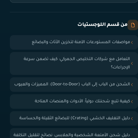
من قسم اللوجستيات
مواصفات المستودعات الآمنة لتخزين الأثاث والبضائع
التعامل مع شركات التخليص الجمركي: كيف تضمن سرعة
الإجراءات؟
الشحن من الباب إلى الباب (Door-to-Door): المميزات والعيوب
كيفية تتبع شحنتك دولياً: الأدوات والمنصات المتاحة
دليل التغليف الخشبي (Crating) للبضائع الثقيلة والحساسة
دليل شحن الأمتعة الشخصية والملابس: نصائح لتقليل التكلفة