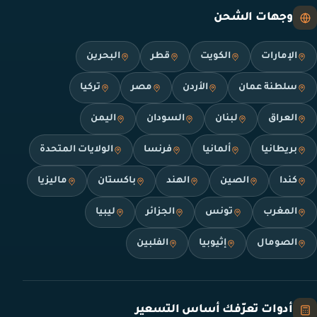
وجهات الشحن
الإمارات
الكويت
قطر
البحرين
سلطنة عمان
الأردن
مصر
تركيا
العراق
لبنان
السودان
اليمن
بريطانيا
ألمانيا
فرنسا
الولايات المتحدة
كندا
الصين
الهند
باكستان
ماليزيا
المغرب
تونس
الجزائر
ليبيا
الصومال
إثيوبيا
الفلبين
أدوات تعرّفك أساس التسعير