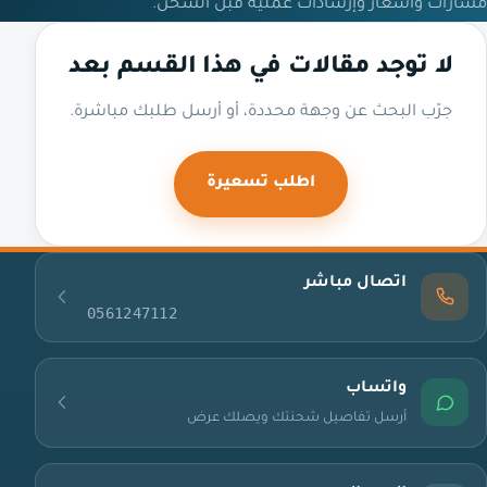
مسارات وأسعار وإرشادات عملية قبل الشحن.
لا توجد مقالات في هذا القسم بعد
جرّب البحث عن وجهة محددة، أو أرسل طلبك مباشرة.
اطلب تسعيرة
اتصال مباشر
0561247112
واتساب
أرسل تفاصيل شحنتك ويصلك عرض