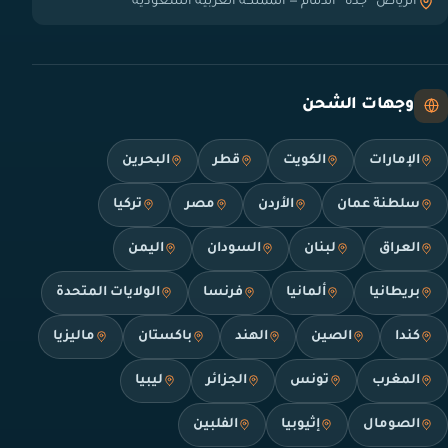
الرياض · جدة · الدمام — المملكة العربية السعودية
وجهات الشحن
الإمارات
الكويت
قطر
البحرين
سلطنة عمان
الأردن
مصر
تركيا
العراق
لبنان
السودان
اليمن
بريطانيا
ألمانيا
فرنسا
الولايات المتحدة
كندا
الصين
الهند
باكستان
ماليزيا
المغرب
تونس
الجزائر
ليبيا
الصومال
إثيوبيا
الفلبين