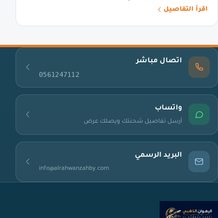
اقرأ التفاصيل
اتصال مباشر
0561247112
واتساب
أرسل تفاصيل شحنتك ويصلك عرض
البريد الرسمي
info@alrahwanzahby.com