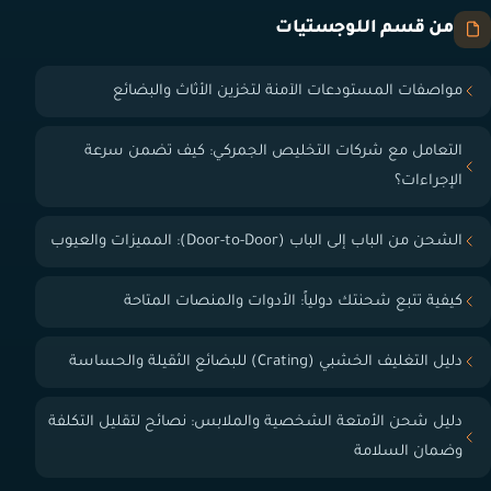
من قسم اللوجستيات
مواصفات المستودعات الآمنة لتخزين الأثاث والبضائع
التعامل مع شركات التخليص الجمركي: كيف تضمن سرعة
الإجراءات؟
الشحن من الباب إلى الباب (Door-to-Door): المميزات والعيوب
كيفية تتبع شحنتك دولياً: الأدوات والمنصات المتاحة
دليل التغليف الخشبي (Crating) للبضائع الثقيلة والحساسة
دليل شحن الأمتعة الشخصية والملابس: نصائح لتقليل التكلفة
وضمان السلامة