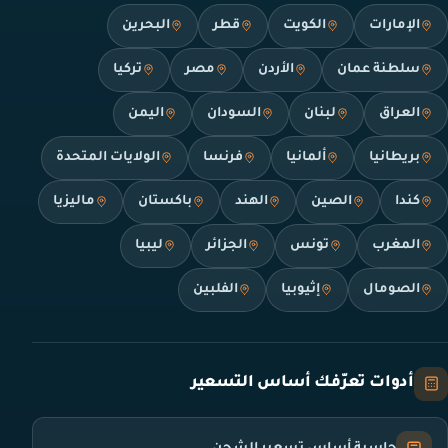
الإمارات
الكويت
قطر
البحرين
سلطنة عمان
الأردن
مصر
تركيا
العراق
لبنان
السودان
اليمن
بريطانيا
ألمانيا
فرنسا
الولايات المتحدة
كندا
الصين
الهند
باكستان
ماليزيا
المغرب
تونس
الجزائر
ليبيا
الصومال
إثيوبيا
الفلبين
أدوات تعرّفك أساس التسعير