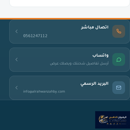
اتصال مباشر
0561247112
واتساب
أرسل تفاصيل شحنتك ويصلك عرض
البريد الرسمي
info@alrahwanzahby.com