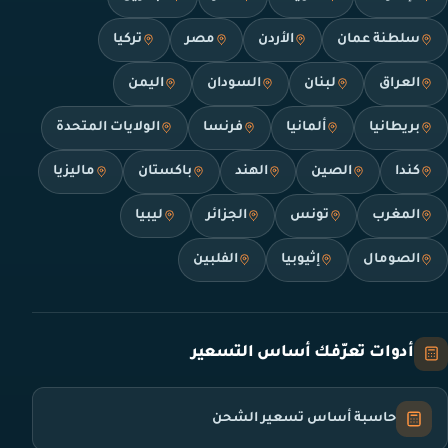
سلطنة عمان
الأردن
مصر
تركيا
العراق
لبنان
السودان
اليمن
بريطانيا
ألمانيا
فرنسا
الولايات المتحدة
كندا
الصين
الهند
باكستان
ماليزيا
المغرب
تونس
الجزائر
ليبيا
الصومال
إثيوبيا
الفلبين
أدوات تعرّفك أساس التسعير
حاسبة أساس تسعير الشحن