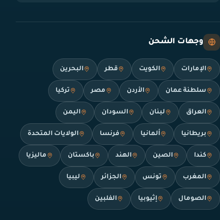
وجهات الشحن
الإمارات
الكويت
قطر
البحرين
سلطنة عمان
الأردن
مصر
تركيا
العراق
لبنان
السودان
اليمن
بريطانيا
ألمانيا
فرنسا
الولايات المتحدة
كندا
الصين
الهند
باكستان
ماليزيا
المغرب
تونس
الجزائر
ليبيا
الصومال
إثيوبيا
الفلبين