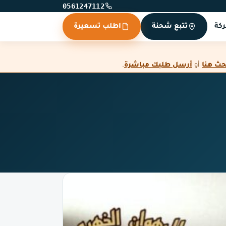
0561247112
كة
تتبع شحنة
اطلب تسعيرة
حث هنا
أو
أرسل طلبك مباشرة
.