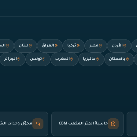
الأردن
مصر
تركيا
العراق
لبنان
الس
باكستان
ماليزيا
المغرب
تونس
الجزائر
حاسبة المتر المكعب CBM
محوّل وحدات ال