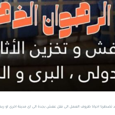
تضطرنا احيانا ظروف العمل الى نقل عفش بجدة الى اى مدينة اخرى او ربما