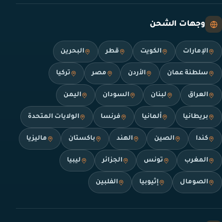
وجهات الشحن
الإمارات
الكويت
قطر
البحرين
سلطنة عمان
الأردن
مصر
تركيا
العراق
لبنان
السودان
اليمن
بريطانيا
ألمانيا
فرنسا
الولايات المتحدة
كندا
الصين
الهند
باكستان
ماليزيا
المغرب
تونس
الجزائر
ليبيا
الصومال
إثيوبيا
الفلبين