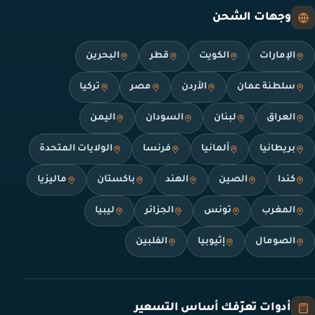
وجهات الشحن
الإمارات
الكويت
قطر
البحرين
سلطنة عمان
الأردن
مصر
تركيا
العراق
لبنان
السودان
اليمن
بريطانيا
ألمانيا
فرنسا
الولايات المتحدة
كندا
الصين
الهند
باكستان
ماليزيا
المغرب
تونس
الجزائر
ليبيا
الصومال
إثيوبيا
الفلبين
أدوات تعرّفك أساس التسعير