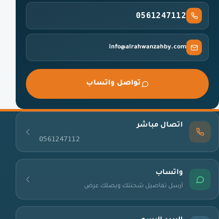
0561247112
info@alrahwanzahby.com
تواصل واتساب
اتصال مباشر
0561247112
واتساب
أرسل تفاصيل شحنتك ويصلك عرض