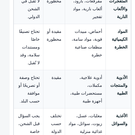
المتفجرات
مفرقعات، بارود،
محظورة
لا تُقبل في
والألعاب
ألعاب نارية، مواد
الشحن
النارية
تفجير
الدولي.
المواد
أحماض، مبيدات
مقيدة أو
تحتاج تصنيفًا
الكيميائية
قوية، مواد سامة،
محظورة
خاصًا
الخطرة
منظفات صناعية
ومستندات
خطرة
سلامة، وقد
لا تُقبل.
الأدوية
أدوية علاجية،
مقيدة
تحتاج وصفة
والمنتجات
مكملات،
أو تصريحًا أو
الطبية
مستحضرات طبية،
موافقة
أجهزة طبية
حسب البلد.
الأغذية
معلبات، عسل،
تختلف
يجب السؤال
والسوائل
زيوت، سوائل، مواد
حسب
قبل الشحن،
غذائية منزلية
الدولة
خاصة