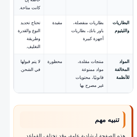
كانت متاحة.
البطاريات
بطاريات منفصلة،
مقيدة
تحتاج تحديد
والليثيوم
باور بانك، بطاريات
النوع والقدرة
أجهزة كبيرة
وطريقة
التغليف.
المواد
منتجات مقلدة،
محظورة
لا يتم قبولها
المخالفة
مواد ممنوعة
في الشحن.
للأنظمة
قانونيًا، محتويات
غير مصرح بها
تنبيه مهم
هذه الصفحة إرشادية عامة، وقد تختلف القواعد