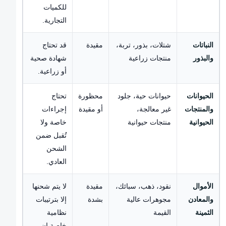
للكميات
التجارية.
النباتات
شتلات، بذور، تربة،
مقيدة
قد تحتاج
والبذور
منتجات زراعية
شهادة صحية
أو زراعية.
الحيوانات
حيوانات حية، جلود
محظورة
تحتاج
والمنتجات
غير معالجة،
أو مقيدة
إجراءات
الحيوانية
منتجات حيوانية
خاصة ولا
تُقبل ضمن
الشحن
العادي.
الأموال
نقود، ذهب، سبائك،
مقيدة
لا يتم شحنها
والمعادن
مجوهرات عالية
بشدة
إلا بترتيبات
الثمينة
القيمة
نظامية
خاصة إن